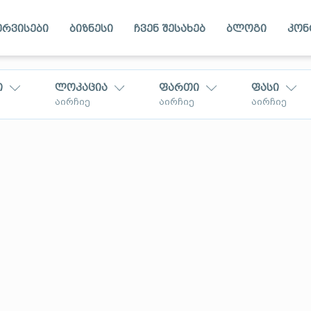
ერვისები
ბიზნესი
ჩვენ შესახებ
ბლოგი
კონ
ი
ლოკაცია
ფართი
ფასი
აირჩიე
აირჩიე
აირჩიე
კახეთი
თლი
აჭარა
ვახეთი
რაჭა
საქართველოში