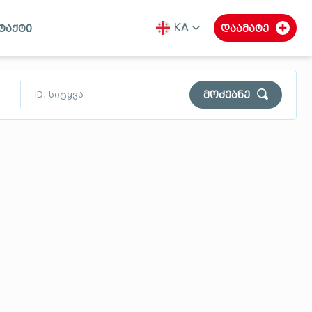
KA
ტაქტი
დაამატე
ka
en
ru
მოძებნე
$
₾
$
გურია
სამეგრელო
სვანეთი
გასუფთავება
ძებნა