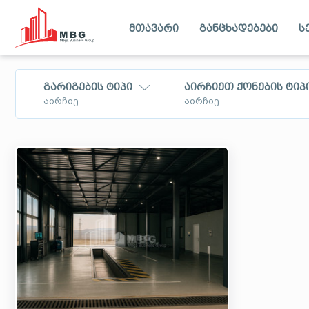
მთავარი
განცხადებები
ს
გარიგების ტიპი
აირჩიეთ ქონების ტიპ
აირჩიე
აირჩიე
იყიდება
ბინა
გირავდება
სახლი - აგარაკი
ქირავდება
კომერციული ფართი
დღიურად
მიწის ნაკვეთი
თბილისი
იმერეთი
ქირავდება
შიდა ქართლი
ქვემო ქარ
ბიზნესი
იცვლება
მცხეთა - მთიანეთი
სამცხე - ჯა
ბინა
ლეჩხუმი
აფხაზეთი
იყიდება ბიზნესი,
განიხილება
ინვესტიცია