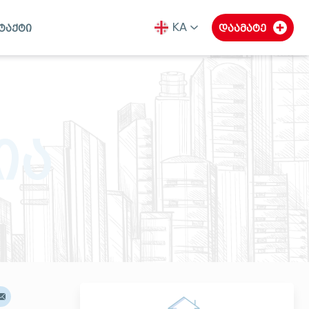
KA
ტაქტი
დაამატე
ka
en
ru
ია