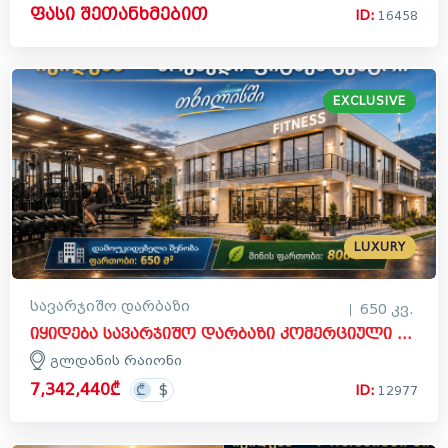
ფასი შეთანხმებით
ID:
16458
EXCLUSIVE
LUXURY
სავარჯიშო დარბაზი
650 კვ.
იყიდება სავარჯიშო დარბაზი კომერციული ფართი გლდანის რაიონში
გლდანის რაიონი
7,342,440₾
ID:
12977