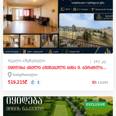
ძველი აშენებული
142 კვ.
იყიდება ძველი აშენებული ბინა მ. ბურძგლას ქუჩაზე, საბურთალო
საბურთალო
519,215₾
ID:
16295
EXCLUSIVE