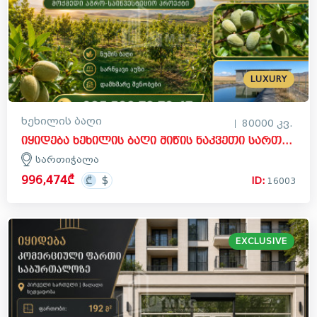
LUXURY
ხეხილის ბაღი
80000 კვ.
იყიდება ხეხილის ბაღი მიწის ნაკვეთი სართიჭალაში, გარდაბნი
სართიჭალა
996,474₾
ID:
16003
EXCLUSIVE