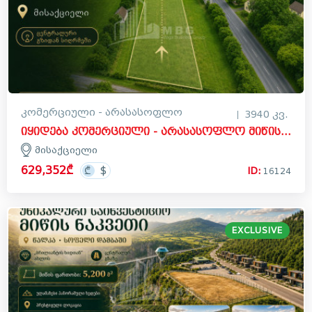
კომერციული - არასასოფლო
3940 კვ.
იყიდება კომერციული - არასასოფლო მიწის ნაკვეთი მისაქციელში, მცხეთა
მისაქციელი
629,352₾
ID:
16124
EXCLUSIVE