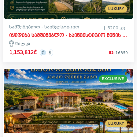
LUXURY
სამშენებლო - საინვესტიციო
5200 კვ.
იყიდება სამშენებლო - საინვესტიციო მიწის ნაკვეთი წალკაში
წალკა
1,153,812₾
ID:
16359
EXCLUSIVE
LUXURY