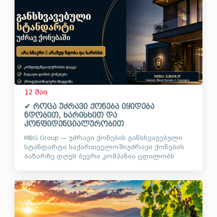
12 მაი
✔ როცა უძრავი ქონება იყიდება
ნდობით, ხარისხით და
კონფიდენციალურობით
MBG Group — უძრავი ქონების განსხვავებული
სტანდარტი საქართველოშიუძრავი ქონების
ბაზარზე დღეს ბევრი კომპანია ცდილობს
ყურადღების მიქცევას ხმაურიანი ვიდეოებით,
მასობრივი რეკლამებითა და მაქსიმალური
საჯაროობ...