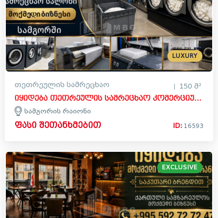
LUXURY
თეთრეულის სამრეცხაო
150 მ²
იყიდება თეთრეულის სამრეცხაო კომერციული ფართი სამგორის რაიონში
სამგორის რაიონი
ფასი შეთანხმებით
ID:
16593
EXCLUSIVE