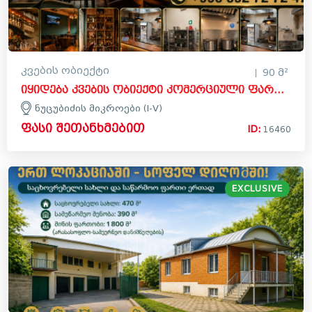
კვების ობიექტი
90 მ²
იყიდება კვების ობიექტი კომერციული ფართი ნუცუბიძის მიკროები (I V)ში, ვაკის რაიონი
ნუცუბიძის მიკროები (I-V)
ფასი შეთანხმებით
ID:
16460
EXCLUSIVE