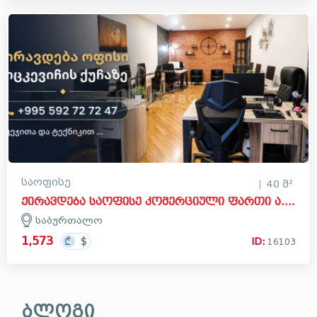
საოფისე
40 მ²
ქირავდება საოფისე კომერციული ფართი ა. მიცკევიჩის ქუჩაზე, საბურთალო
საბურთალო
1,573
ID:
16103
ბლოგი