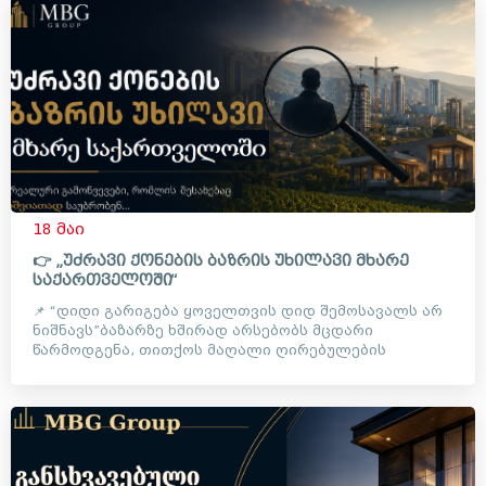
18 მაი
👉 „უძრავი ქონების ბაზრის უხილავი მხარე
საქართველოში“
📌 “დიდი გარიგება ყოველთვის დიდ შემოსავალს არ
ნიშნავს”ბაზარზე ხშირად არსებობს მცდარი
წარმოდგენა, თითქოს მაღალი ღირებულების
ობიექტებთან მუშაობა ავტომატუ...