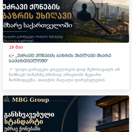
18 მაი
👉 „უძრავი ქონების ბაზრის უხილავი მხარე
საქართველოში“
📌 “დიდი გარიგება ყოველთვის დიდ შემოსავალს არ
ნიშნავს”ბაზარზე ხშირად არსებობს მცდარი
წარმოდგენა, თითქოს მაღალი ღირებულების
ობიექტებთან მუშაობა ავტომატუ...