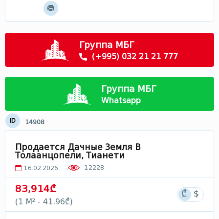
Мцхета - Мтианети
Самцхе - Джавахети
Рача
Группа МБГ
Сванети
(+995) 032 21 21 777
Лечхуми
Абхазия
Группа МБГ
В Грузии
Whatsapp
ID
14908
Продается Дачные Земля В
Толаанцопели, Тианети
12228
16.02.2026
83,914₾
(1 М² - 41.96₾)