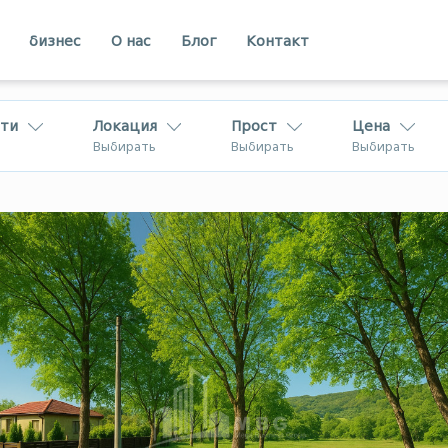
бизнес
О нас
Блог
Контакт
ти
Локация
Прост
Цена
Выбирать
Выбирать
Выбирать
Кахети
Аджарии
вахети
Рача
В Грузии