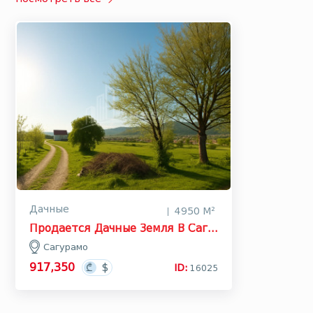
Дачные
4950 М²
Продается Дачные Земля В Сагурамо, Мцхета
Сагурамо
917,350
ID:
16025