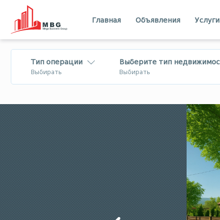
Главная
Объявления
Услуги
Тип операции
Выберите тип недвижимос
Выбирать
Выбирать
Продается
Квартира
Лизинг
Дом - Вилла
Посуточная
Коммерческий
аренда
Земля
Тбилиси
Имерети
В аренду
бизнес
Шида Картли
Квемо Картли
Меняется
Мцхета - Мтианети
Самцхе - Джа
Квартира
Бизнес на
Лечхуми
Абхазия
продажу/для
инвестиций