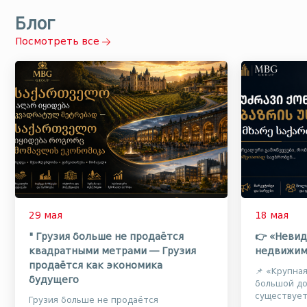
Блог
Посмотреть все
29 мая
18 мая
" Грузия больше не продаётся
👉 «Невид
квадратными метрами — Грузия
недвижим
продаётся как экономика
📌 «Крупна
будущего
большой до
существуе
Грузия больше не продаётся