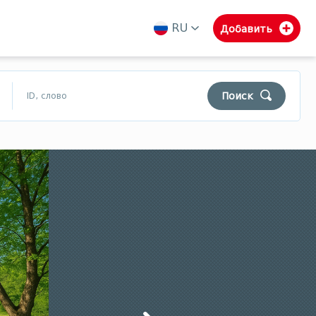
RU
Добавить
ka
en
ru
Поиск
$
₾
$
Муниципалитеты Гурии
Самегрело
Сванети
Уборка
Поиск