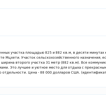
ных участка площадью 825 и 882 кв.м, в десяти минутах 
те Мцхети. Участок сельскохозяйственного назначения, е
, ширина второго участка 31 метр (882 кв.м). Все коммуни
мами. Это лучшее и уютное место для отдыха с прекрасны
о отдельности. Цена - 88 000 долларов США. (идентифика