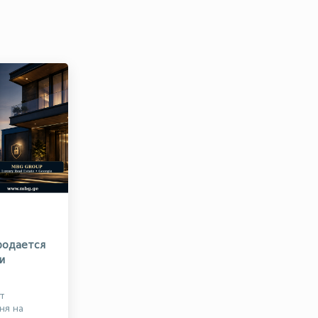
родается
и
т
ня на