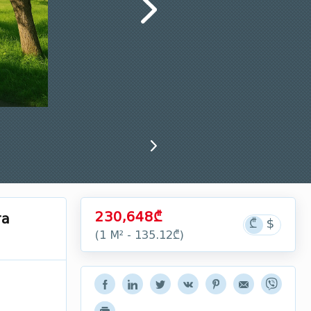
230,648₾
та
(1 М² - 135.12₾)