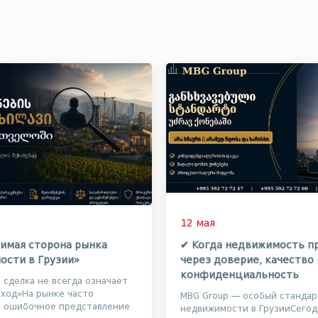
12 мая
имая сторона рынка
✔ Когда недвижимость п
ости в Грузии»
через доверие, качество 
конфиденциальность
я сделка не всегда означает
ход»На рынке часто
MBG Group — особый стандар
т ошибочное представление
недвижимости в ГрузииСегод