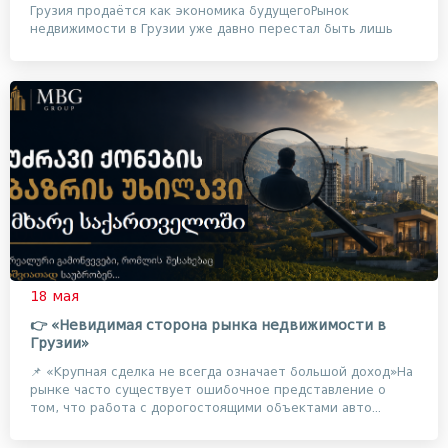
Грузия продаётся как экономика будущегоРынок
недвижимости в Грузии уже давно перестал быть лишь
рынко...
18 мая
👉 «Невидимая сторона рынка недвижимости в
Грузии»
📌 «Крупная сделка не всегда означает большой доход»На
рынке часто существует ошибочное представление о
том, что работа с дорогостоящими объектами авто...