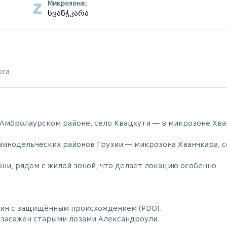
Микрозона:
ხვანჭკარა
ога
 Амбролаурском районе, село Квацхути — в микрозоне Хва
винодельческих районов Грузии — микрозона Хванчкара, с
они, рядом с жилой зоной, что делает локацию особенно
вин с защищённым происхождением (PDO).
засажен старыми лозами Александроули.