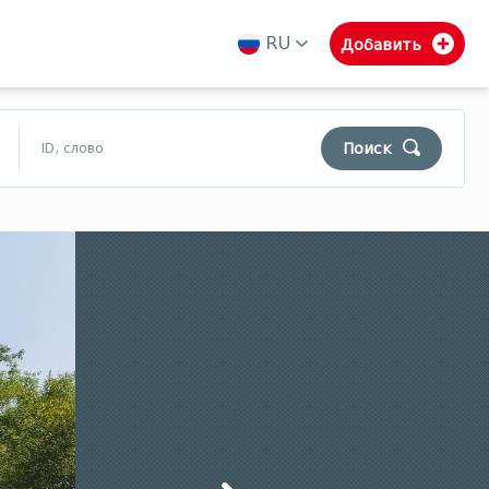
RU
Добавить
ka
en
ru
Поиск
$
₾
$
Муниципалитеты Гурии
Самегрело
Сванети
Уборка
Поиск