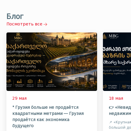
Блог
Посмотреть все
29 мая
18 мая
" Грузия больше не продаётся
👉 «Невид
квадратными метрами — Грузия
недвижим
продаётся как экономика
📌 «Крупна
будущего
большой до