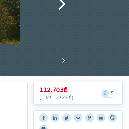
112,703₾
(1 М² - 37.44₾)