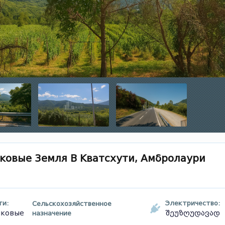
ковые Земля В Кватсхути, Амбролаури
ти:
Электричество:
Сельскохозяйственное
мковые
назначение
შეუზღუდავად