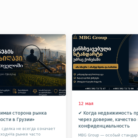
12 мая
имая сторона рынка
✔ Когда недвижимость п
ости в Грузии»
через доверие, качество 
конфиденциальность
я сделка не всегда означает
ход»На рынке часто
MBG Group — особый стандар