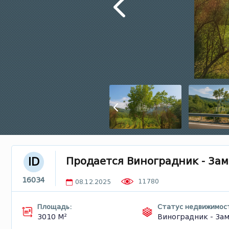
Продается Виноградник - Зам
ID
16034
11780
08.12.2025
Площадь:
Статус недвижимос
3010 М²
Виноградник - За