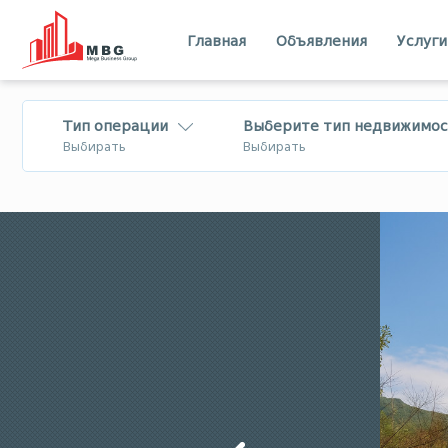
Главная
Объявления
Услуги
Тип операции
Выберите тип недвижимос
Выбирать
Выбирать
Продается
Квартира
Лизинг
Дом - Вилла
Посуточная
Коммерческий
аренда
Земля
Тбилиси
Имерети
В аренду
бизнес
Шида Картли
Квемо Картли
Меняется
Мцхета - Мтианети
Самцхе - Джа
Квартира
Бизнес на
Лечхуми
Абхазия
продажу/для
инвестиций