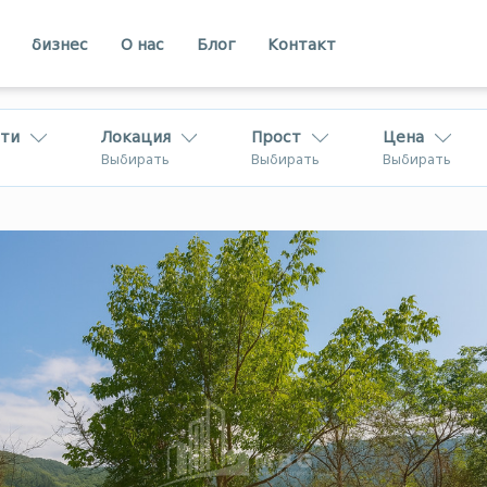
бизнес
О нас
Блог
Контакт
ти
Локация
Прост
Цена
Выбирать
Выбирать
Выбирать
Кахети
Аджарии
вахети
Рача
В Грузии