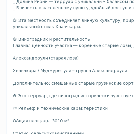
_ Долина Риони — терруар с уникальным балансом по
_ Близость к населённому пункту, удобный доступ и
🍇 Эта местность объединяет винную культуру, пр
уникальный стиль Хванчкары.
🍇 Виноградник и растительность
Главная ценность участка — коренные старые лозы,
Александроули (старая лоза)
Хванчкара / Муджуретули – группа Александроули
Дополнительно: смешанные старые грузинские сорт
☘ Это терруар, где виноград исторически чувствует
🌱 Рельеф и технические характеристики
Общая площадь: 3010 м²
Статус: сельскохозяйственный