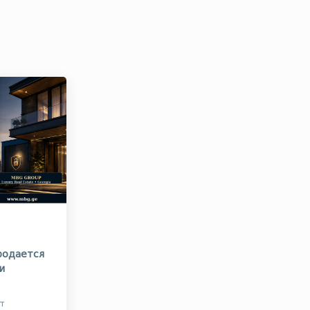
родается
и
т