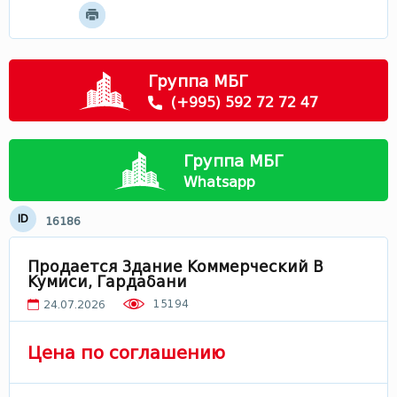
Мцхета - Мтианети
Самцхе - Джавахети
Рача
Группа МБГ
Сванети
(+995) 592 72 72 47
Лечхуми
Абхазия
Группа МБГ
В Грузии
Whatsapp
ID
16186
Продается Здание Коммерческий В
Кумиси, Гардабани
15194
24.07.2026
Цена по соглашению