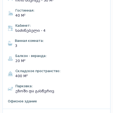
ორი სივრცე - 30 М²
Гостинная:
40 М²
Кабинет:
საძინებელი - 4
Ванная комната:
3
Балкон - веранда:
20 М²
Складское пространство:
400 М²
Парковка:
ეზოში და გასწვრივ
Офисное здание