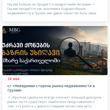
Грузия больше не продаётся квадратными метрами —
Грузия продаётся как экономика будущегоРынок
недвижимости в Грузии уже давно перестал быть лишь
рынко...
18 мая
👉 «Невидимая сторона рынка недвижимости в
Грузии»
📌 «Крупная сделка не всегда означает большой доход»На
рынке часто существует ошибочное представление о
том, что работа с дорогостоящими объектами авто...