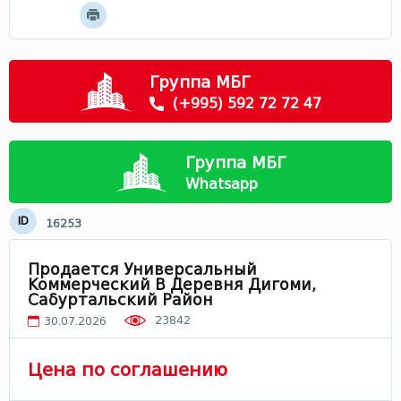
Мцхета - Мтианети
Самцхе - Джавахети
Рача
Группа МБГ
Сванети
(+995) 592 72 72 47
Лечхуми
Абхазия
Группа МБГ
В Грузии
Whatsapp
ID
16253
Продается Универсальный
Коммерческий В Деревня Дигоми,
Сабуртальский Район
23842
30.07.2026
Цена по соглашению