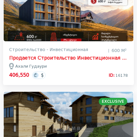
Строительство - Инвестиционная
600 М²
Продается Строительство Инвестиционная Земля В Ахали Гудаури, Казбеги
Ахали Гудаури
406,550
ID:
16178
EXCLUSIVE