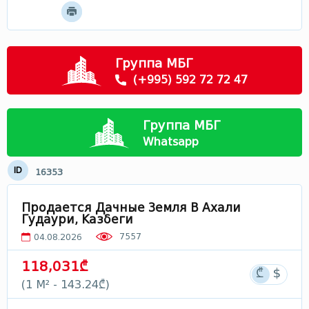
Мцхета - Мтианети
Самцхе - Джавахети
Рача
Группа МБГ
Сванети
(+995) 592 72 72 47
Лечхуми
Абхазия
Группа МБГ
В Грузии
Whatsapp
ID
16353
Продается Дачные Земля В Ахали
Гудаури, Казбеги
7557
04.08.2026
118,031₾
(1 М² - 143.24₾)