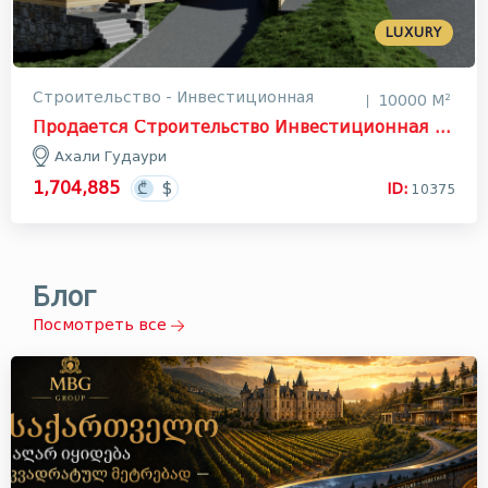
LUXURY
Строительство - Инвестиционная
10000 М²
Продается Строительство Инвестиционная Земля В Ахали Гудаури, Казбеги
Ахали Гудаури
1,704,885
ID:
10375
Блог
Посмотреть все