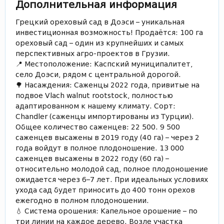
Дополнительная информация
Грецкий ореховый сад в Доэси – уникальная
инвестиционная возможность! Продаётся: 100 га
ореховый сад – один из крупнейших и самых
перспективных агро-проектов в Грузии.
📍 Местоположение: Каспский муниципалитет,
село Доэси, рядом с центральной дорогой.
🌳 Насаждения: Саженцы 2022 года, привитые на
подвое Vlach walnut rootstock, полностью
адаптированном к нашему климату. Сорт:
Chandler (саженцы импортированы из Турции).
Общее количество саженцев: 22 500. 9 500
саженцев высажены в 2019 году (40 га) – через 2
года войдут в полное плодоношение. 13 000
саженцев высажены в 2022 году (60 га) –
относительно молодой сад, полное плодоношение
ожидается через 6–7 лет. При идеальных условиях
ухода сад будет приносить до 400 тонн орехов
ежегодно в полном плодоношении.
💧 Система орошения: Капельное орошение – по
три линии на каждое дерево. Возле участка