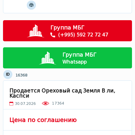
Мцхета - Мтианети
Самцхе - Джавахети
Рача
Группа МБГ
Сванети
(+995) 592 72 72 47
Лечхуми
Абхазия
Группа МБГ
В Грузии
Whatsapp
ID
16368
Продается Ореховый сад Земля В ли,
Каспси
17364
30.07.2026
Цена по соглашению