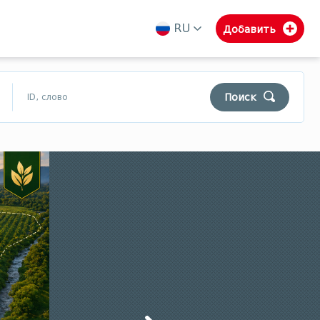
RU
Добавить
ka
en
ru
Поиск
$
₾
$
Муниципалитеты Гурии
Самегрело
Сванети
Уборка
Поиск