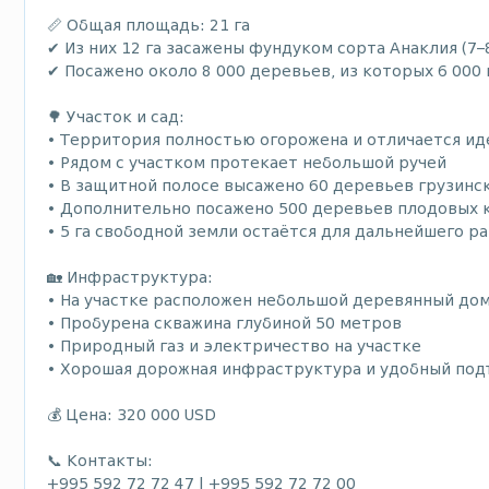
📏 Общая площадь: 21 га
✔ Из них 12 га засажены фундуком сорта Анаклия (7–8
✔ Посажено около 8 000 деревьев, из которых 6 000
🌳 Участок и сад:
• Территория полностью огорожена и отличается и
• Рядом с участком протекает небольшой ручей
• В защитной полосе высажено 60 деревьев грузинск
• Дополнительно посажено 500 деревьев плодовых ку
• 5 га свободной земли остаётся для дальнейшего ра
🏡 Инфраструктура:
• На участке расположен небольшой деревянный до
• Пробурена скважина глубиной 50 метров
• Природный газ и электричество на участке
• Хорошая дорожная инфраструктура и удобный под
💰 Цена: 320 000 USD
📞 Контакты:
+995 592 72 72 47 | +995 592 72 72 00