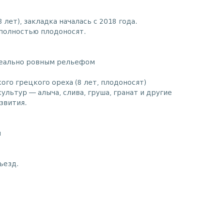
 лет), закладка началась с 2018 года.
 полностью плодоносят.
деально ровным рельефом
ого грецкого ореха (8 лет, плодоносят)
льтур — алыча, слива, груша, гранат и другие
звития.
м
ъезд.