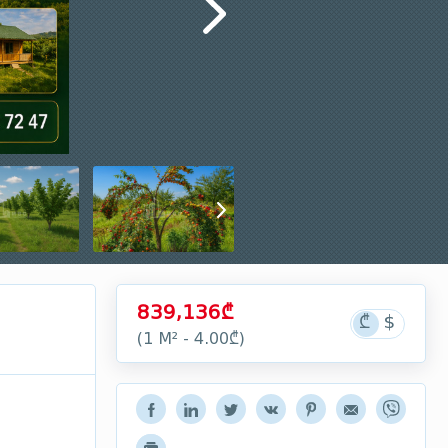
839,136₾
(1 М² - 4.00₾)