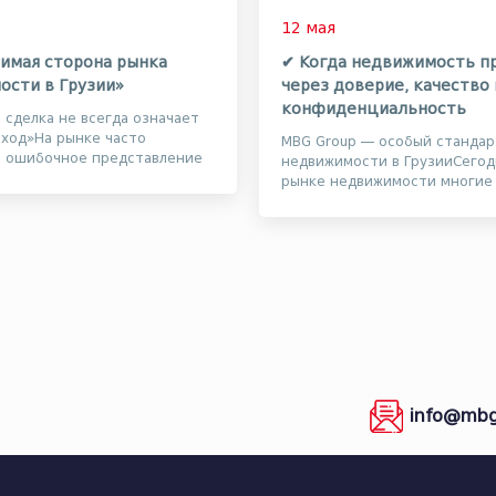
12 мая
имая сторона рынка
✔ Когда недвижимость п
ости в Грузии»
через доверие, качество 
конфиденциальность
я сделка не всегда означает
ход»На рынке часто
MBG Group — особый стандар
т ошибочное представление
недвижимости в ГрузииСегод
 работа с дорогостоящими
рынке недвижимости многие
вто...
стараются привлечь внимани
видео, массовой ре...
info@mbg