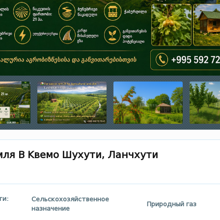
мля В Квемо Шухути, Ланчхути
ти:
Сельскохозяйственное
Природный газ
назначение