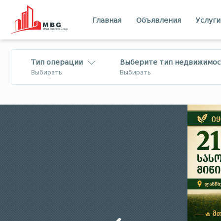
Главная
Объявления
Услуги
Тип операции
Выберите тип недвижимос
Выбирать
Выбирать
Продается
Квартира
Лизинг
Дом - Вилла
Посуточная
Коммерческий
аренда
Земля
Тбилиси
Имерети
В аренду
бизнес
Шида Картли
Квемо Картли
Меняется
Мцхета - Мтианети
Самцхе - Джа
Квартира
Бизнес на
Лечхуми
Абхазия
продажу/для
инвестиций