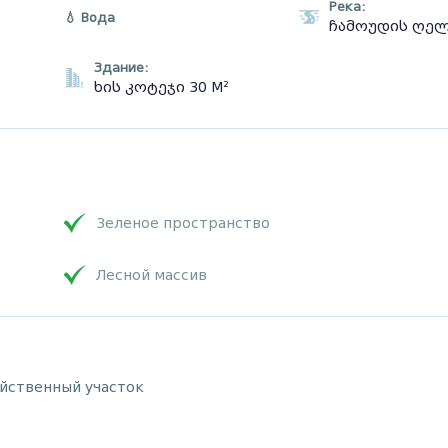
Река:
💧 Вода
ჩამოუდის ღე
Здание:
ი
ხის კოტეჯი 30 М²
Зеленое пространство
Лесной массив
яйственный участок