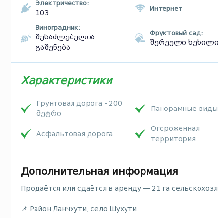
Электричество:
Интернет
103
Виноградник:
Фруктовый сад:
შესაძლებელია
შერეული ხეხილ
გაშენება
Характеристики
Грунтовая дорога - 200
Панорамные виды
მეტრი
Огороженная
Асфальтовая дорога
территория
Дополнительная информация
Продаётся или сдаётся в аренду — 21 га сельскохоз
📌 Район Ланчхути, село Шухути