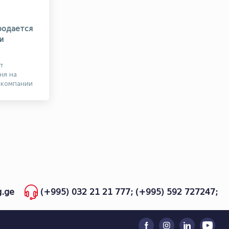
родается
и
т
ня на
 компании
е громкими
.ge
(+995) 032 21 21 777;
(+995) 592 727247;