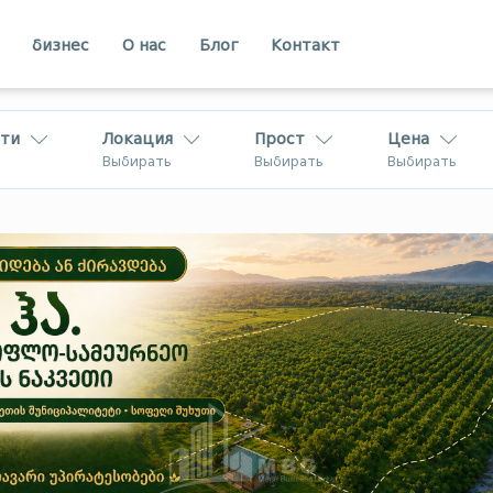
бизнес
О нас
Блог
Контакт
ти
Локация
Прост
Цена
Выбирать
Выбирать
Выбирать
Кахети
Аджарии
вахети
Рача
В Грузии