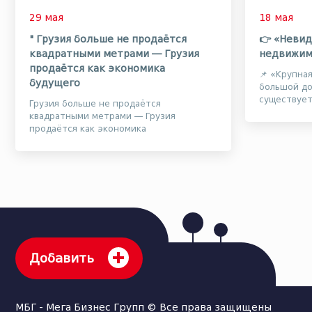
29 мая
18 мая
" Грузия больше не продаётся
👉 «Невид
квадратными метрами — Грузия
недвижим
продаётся как экономика
📌 «Крупна
будущего
большой до
существуе
Грузия больше не продаётся
о том, что
квадратными метрами — Грузия
объектами а
продаётся как экономика
будущегоРынок недвижимости в Грузии
уже давно перестал быть лишь рынко...
Добавить
МБГ - Мега Бизнес Групп © Все права защищены