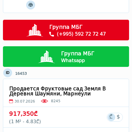
Мцхета - Мтианети
Самцхе - Джавахети
Рача
Группа МБГ
Сванети
(+995) 592 72 72 47
Лечхуми
Абхазия
Группа МБГ
В Грузии
Whatsapp
ID
16453
Продается Фруктовые сад Земля В
Деревня Шаумяни, Марнеули
8245
30.07.2026
917,350₾
(1 М² - 4.83₾)