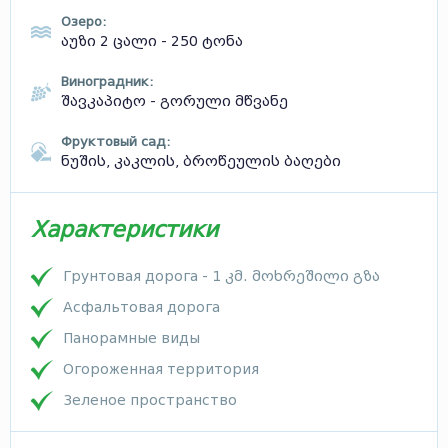
Озеро:
აუზი 2 ცალი - 250 ტონა
Виноградник:
შავკაპიტო - გორული მწვანე
Фруктовый сад:
ნუშის, კაკლის, ბროწეულის ბაღები
Характеристики
Грунтовая дорога - 1 კმ. მოხრეშილი გზა
Асфальтовая дорога
Панорамные виды
Огороженная территория
Зеленое пространство