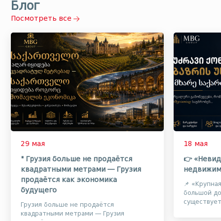
Блог
Посмотреть все
29 мая
18 мая
" Грузия больше не продаётся
👉 «Невид
квадратными метрами — Грузия
недвижим
продаётся как экономика
📌 «Крупна
будущего
большой до
существуе
Грузия больше не продаётся
о том, что
квадратными метрами — Грузия
объектами а