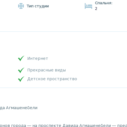
Спальня:
Тип студии
2
Интернет
Прекрасные виды
Детское пространство
ида Агмашенебели
йонов города — на проспекте Давида Агмашенебели — пре