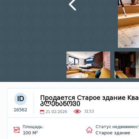
Продается Старое здание Ква
ID
პლეხანოვი
16562
3153
21.02.2026
Площадь:
Статус недвижимос
100 М²
Старое здание