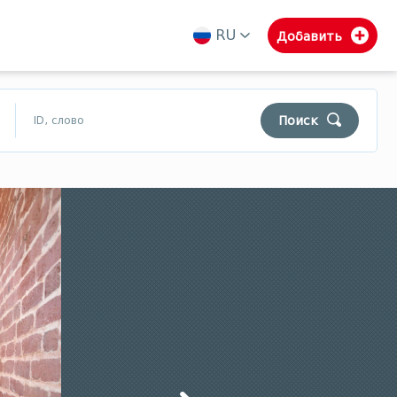
RU
Добавить
ka
en
ru
Поиск
$
₾
$
Муниципалитеты Гурии
Самегрело
Сванети
Уборка
Поиск