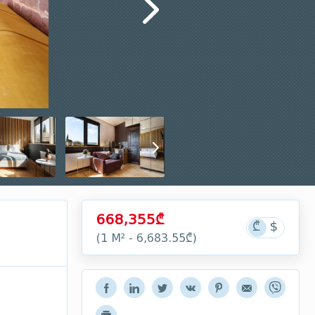
668,355₾
(1 М² - 6,683.55₾)