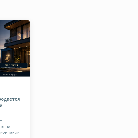
родается
и
т
ня на
 компании
е громкими