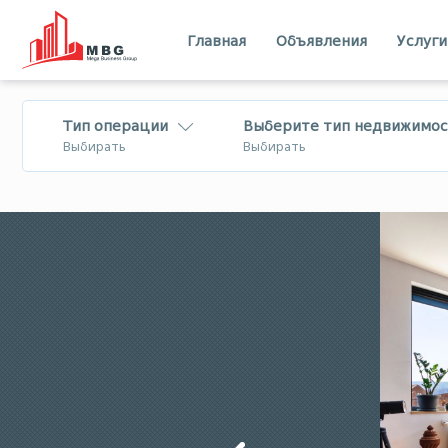
Главная
Объявления
Услуги
Тип операции
Выберите тип недвижимос
Выбирать
Выбирать
Продается
Квартира
Лизинг
Дом - Вилла
Посуточная
Коммерческий
аренда
Земля
Тбилиси
Имерети
В аренду
бизнес
Шида Картли
Квемо Картли
Меняется
Мцхета - Мтианети
Самцхе - Джа
Квартира
Бизнес на
Лечхуми
Абхазия
продажу/для
инвестиций