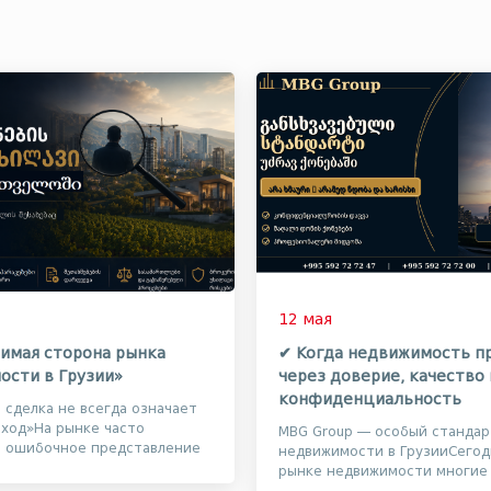
12 мая
имая сторона рынка
✔ Когда недвижимость п
ости в Грузии»
через доверие, качество 
конфиденциальность
я сделка не всегда означает
ход»На рынке часто
MBG Group — особый стандар
т ошибочное представление
недвижимости в ГрузииСегод
 работа с дорогостоящими
рынке недвижимости многие
вто...
стараются привлечь внимани