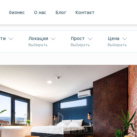
бизнес
О нас
Блог
Контакт
ти
Локация
Прост
Цена
Выбирать
Выбирать
Выбирать
Кахети
Аджарии
вахети
Рача
В Грузии