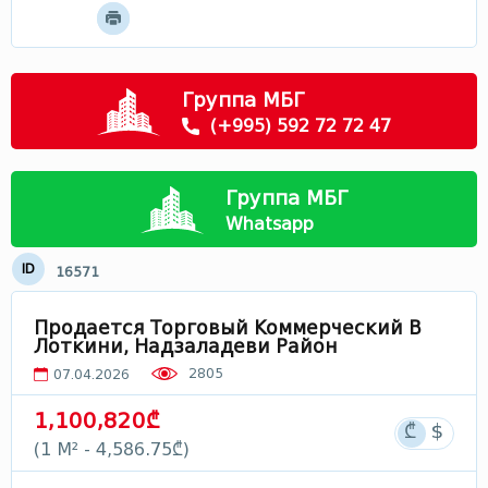
Мцхета - Мтианети
Самцхе - Джавахети
Рача
Группа МБГ
Сванети
(+995) 592 72 72 47
Лечхуми
Абхазия
Группа МБГ
В Грузии
Whatsapp
ID
16571
Продается Торговый Коммерческий В
Лоткини, Надзаладеви Район
2805
07.04.2026
1,100,820₾
(1 М² - 4,586.75₾)