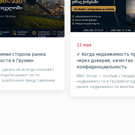
12 мая
имая сторона рынка
✔ Когда недвижимость п
ости в Грузии»
через доверие, качество 
конфиденциальность
я сделка не всегда означает
ход»На рынке часто
MBG Group — особый стандар
т ошибочное представление
недвижимости в ГрузииСегод
 работа с дорогостоящими
рынке недвижимости многие
вто...
стараются привлечь внимани
видео, массовой ре...