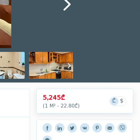
5,245₾
(1 М² - 22.80₾)