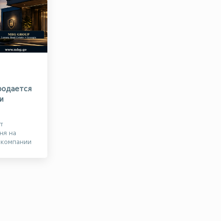
родается
и
т
ня на
 компании
е громкими