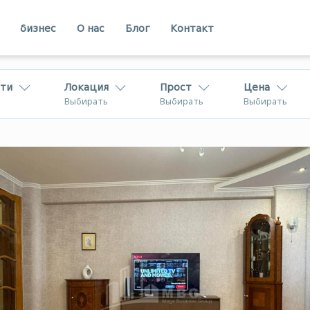
бизнес
О нас
Блог
Контакт
ти
Локация
Прост
Цена
Выбирать
Выбирать
Выбирать
Кахети
Аджарии
вахети
Рача
В Грузии