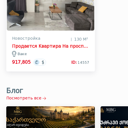
Новостройка
130 М²
Продается Квартира На проспекте И. Чавчавадзе, ვაკე
Ваке
917,805
ID:
14557
Блог
Посмотреть все