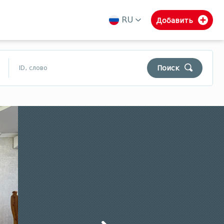
RU
Добавить
ka
en
ru
Поиск
$
₾
$
Муниципалитеты Гурии
Самегрело
Сванети
Уборка
Поиск