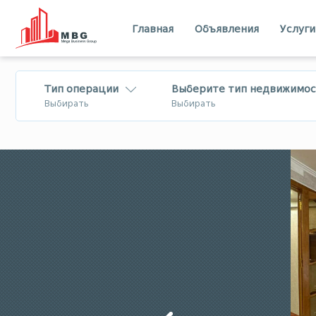
Главная
Объявления
Услуги
Тип операции
Выберите тип недвижимос
Выбирать
Выбирать
Продается
Квартира
Лизинг
Дом - Вилла
Посуточная
Коммерческий
аренда
Земля
Тбилиси
Имерети
В аренду
бизнес
Шида Картли
Квемо Картли
Меняется
Мцхета - Мтианети
Самцхе - Джа
Квартира
Бизнес на
Лечхуми
Абхазия
продажу/для
инвестиций