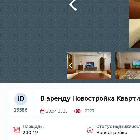
В аренду Новостройка Кварти
ID
16586
2227
28.04.2026
Площадь:
Статус недвижимос
230 М²
Новостройка