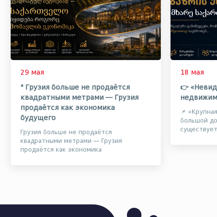
29 мая
18 мая
" Грузия больше не продаётся
👉 «Невид
квадратными метрами — Грузия
недвижим
продаётся как экономика
📌 «Крупна
будущего
большой до
существуе
Грузия больше не продаётся
о том, что
квадратными метрами — Грузия
объектами а
продаётся как экономика
будущегоРынок недвижимости в Грузии
уже давно перестал быть лишь рынко...