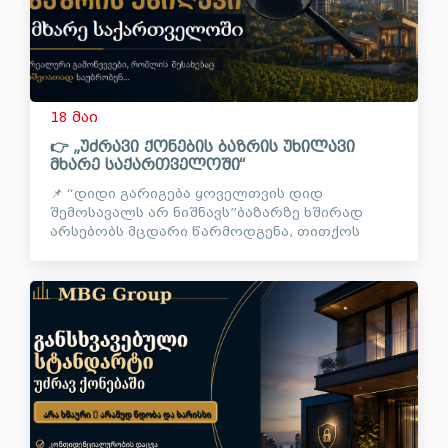
18 მაი
👉 „უძრავი ქონების ბაზრის უხილავი
მხარე საქართველოში“
📌 “დიდი გარიგება ყოველთვის დიდ
შემოსავალს არ ნიშნავს”ბაზარზე ხშირად
არსებობს მცდარი წარმოდგენა, თითქოს
მაღალი ღირებულების ობიექტებთან მუშაობა
ავტომატურად ნიშნავს ფინანსურ
სტაბილურობას.👉 რეალობა ხშირად...