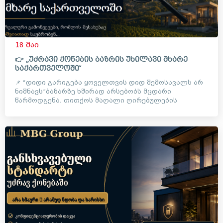
18 მაი
👉 „უძრავი ქონების ბაზრის უხილავი მხარე
საქართველოში“
📌 “დიდი გარიგება ყოველთვის დიდ შემოსავალს არ
ნიშნავს”ბაზარზე ხშირად არსებობს მცდარი
წარმოდგენა, თითქოს მაღალი ღირებულების
ობიექტებთან მუშაობა ავტომატუ...