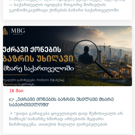
— საქართველო იყიდება როგორც მომავლის
ეკონომიკაუძრავი ქონების ბაზარი საქართველოში
დიდი ხანია აღარ არის მხო...
18 მაი
👉 „უძრავი ქონების ბაზრის უხილავი მხარე
საქართველოში“
📌 “დიდი გარიგება ყოველთვის დიდ შემოსავალს არ
ნიშნავს”ბაზარზე ხშირად არსებობს მცდარი
წარმოდგენა, თითქოს მაღალი ღირებულების
ობიექტებთან მუშაობა ავტომატუ...