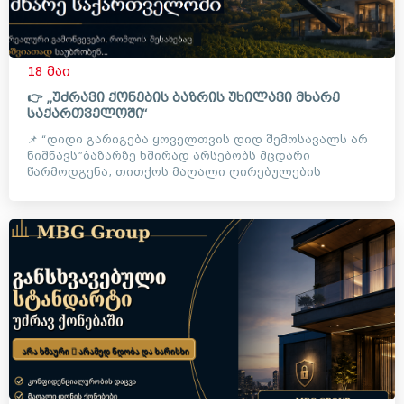
18 მაი
👉 „უძრავი ქონების ბაზრის უხილავი მხარე
საქართველოში“
📌 “დიდი გარიგება ყოველთვის დიდ შემოსავალს არ
ნიშნავს”ბაზარზე ხშირად არსებობს მცდარი
წარმოდგენა, თითქოს მაღალი ღირებულების
ობიექტებთან მუშაობა ავტომატუ...