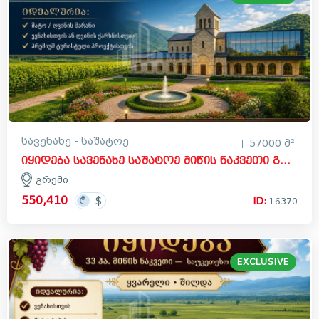
სავენახე - საშატოე
57000 მ²
იყიდება სავენახე საშატოე მიწის ნაკვეთი გრემში, ყვარელი
გრემი
550,410
ID:
16370
EXCLUSIVE