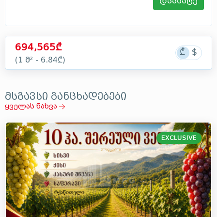
დაამატე
694,565₾
(1 მ² - 6.84₾)
მსგავსი განცხადებები
ყველას ნახვა
EXCLUSIVE