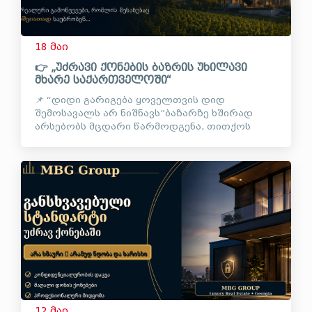
18 მაი
👉 „უძრავი ქონების ბაზრის უხილავი
მხარე საქართველოში“
📌 “დიდი გარიგება ყოველთვის დიდ
შემოსავალს არ ნიშნავს”ბაზარზე ხშირად
არსებობს მცდარი წარმოდგენა, თითქოს
მაღალი ღირებულების ობიექტებთან მუშაობა
ავტომატურად ნიშნავს ფინანსურ
სტაბილურობას.👉 რეალობა ხშირად...
12 მაი