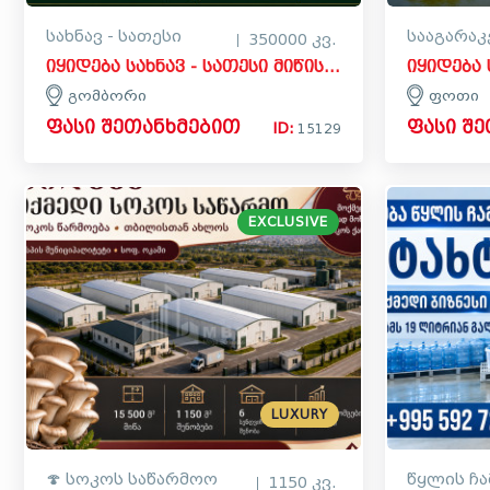
სახნავ - სათესი
სააგარაკ
350000 კვ.
იყიდება სახნავ - სათესი მიწის ნაკვეთი გომბორში, საგარეჯო
გომბორი
ფოთი
ფასი შეთანხმებით
ფასი შ
ID:
15129
EXCLUSIVE
LUXURY
🍄 სოკოს საწარმოო
წყლის ჩ
1150 კვ.