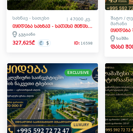
სახნავ - სათესი
შატო / ღვ
47000 კვ.
მარანი
იყიდება სახნავ - სათესი მიწის ნაკვეთი ჯუგაანში, სიღნაღი
ჯუგაანი
ხაშმი
327,625₾
ID:
16598
ფასი შ
EXCLUSIVE
LUXURY