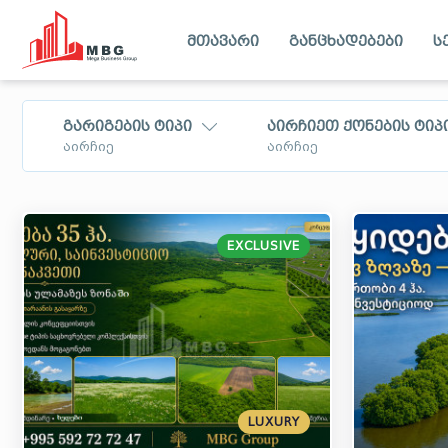
მთავარი
განცხადებები
ს
გარიგების ტიპი
აირჩიეთ ქონების ტიპ
აირჩიე
აირჩიე
იყიდება
ბინა
გირავდება
სახლი - აგარაკი
EXCLUSIVE
ქირავდება
კომერციული ფართი
დღიურად
მიწის ნაკვეთი
თბილისი
იმერეთი
ქირავდება
შიდა ქართლი
ქვემო ქარ
ბიზნესი
იცვლება
მცხეთა - მთიანეთი
სამცხე - ჯა
ბინა
ლეჩხუმი
აფხაზეთი
იყიდება ბიზნესი,
განიხილება
ინვესტიცია
LUXURY