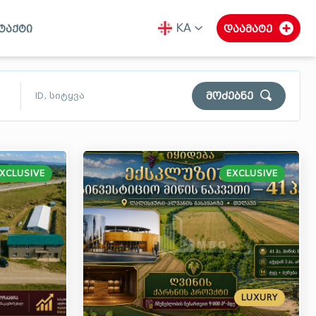
KA
ტაქტი
დაამატე
ka
en
ru
მოძებნე
$
₾
$
XCLUSIVE
EXCLUSIVE
გურია
სამეგრელო
სვანეთი
LUXURY
გასუფთავება
ძებნა