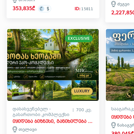
ძეგვი
353,835₾
ID:
15811
2,227,85
EXCLUSIVE
LUXURY
დასასვენებელ -
სააგარაკ
700 კვ.
გასართობი კომპლექსი
იყიდება ბიზნესი, განიხილება ინვესტიცია დასასვენებელ - გასართობი კომპლექსი კომერციული ფართი თელავში
ნასაგუ
თელავი
380,045₾