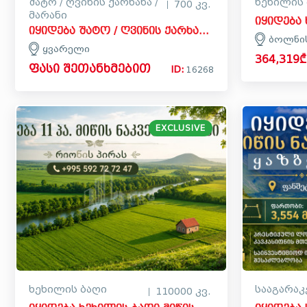
შატო / ღვინის ქარხანა /
ხეხილის 
700 კვ.
მარანი
იყიდება შატო / ღვინის ქარხანა / მარანი კომერციული ფართი ყვარელში
ბოლნი
ყვარელი
364,319₾
ფასი შეთანხმებით
ID:
16268
EXCLUSIVE
ხეხილის ბაღი
სააგარაკ
110000 კვ.