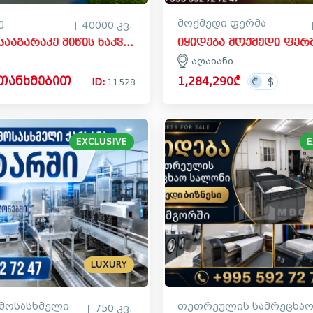
ე
მოქმედი ფერმა
40000 კვ.
იყიდება სააგარაკე მიწის ნაკვეთი ფოთში
აღაიანი
ეთანხმებით
1,284,290₾
ID:
11528
EXCLUSIVE
E
LUXURY
ამოსასხმელი
თეთრეულის სამრეცხა
750 კვ.