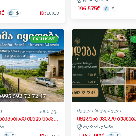
196,575₾
0₾
ID:
16018
EXCLUSIVE
E
ე
ძველი აშენებული
5000 კვ.
იყიდება სააგარაკე მიწის ნაკვეთი ნასაგურში, სამგორის რაიონი
რი
ოქროს უბანი
1,782,280₾