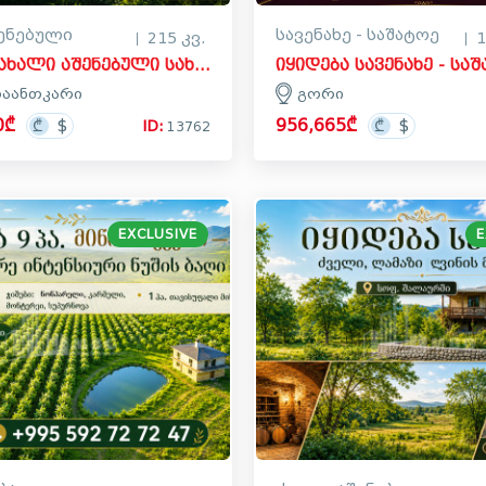
შენებული
სავენახე - საშატოე
215 კვ.
1
იყიდება ახალი აშენებული სახლი - აგარაკი კოტორაანთკარში, მცხეთა
აანთკარი
გორი
0₾
956,665₾
ID:
13762
EXCLUSIVE
E