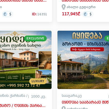
იყიდება სააგარაკე მიწის ნაკვეთი ფანშეტში, ყაზბეგი
ი
ახალი გუდაური
117,945₾
ID:
16351
EXCLUSIVE
E
LUXURY
ინის ქარხანა /
სააგარაკე
1000 კვ.
იყიდება შატო / ღვინის ქარხანა / მარანი კომერციული ფართი ძეგვში, მცხეთა
ციხისჯვარი