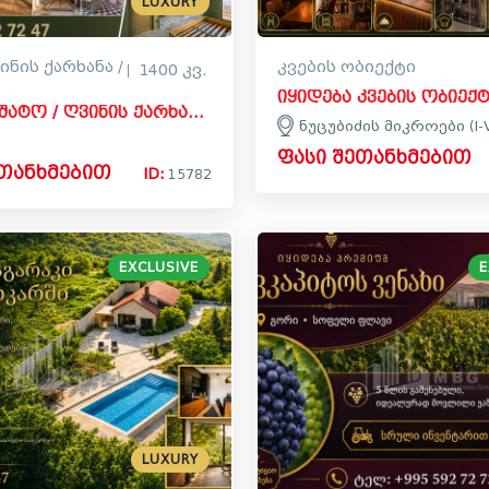
LUXURY
ინის ქარხანა /
კვების ობიექტი
1400 კვ.
იყიდება შატო / ღვინის ქარხანა / მარანი კომერციული ფართი ხაშმში, საგარეჯო
ნუცუბიძის მიკროები (I-
ფასი შეთანხმებით
ეთანხმებით
ID:
15782
EXCLUSIVE
E
LUXURY