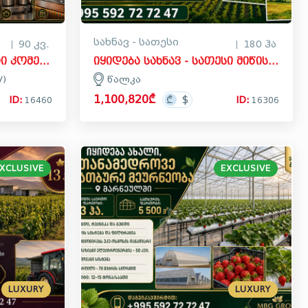
სახნავ - სათესი
90 კვ.
180 ჰა
იყიდება კვების ობიექტი კომერციული ფართი ნუცუბიძის მიკროები (I-V)ში, ვაკის რაიონი
იყიდება სახნავ - სათესი მიწის ნაკვეთი წალკაში
V)
წალკა
1,100,820₾
ID:
ID:
16460
16306
XCLUSIVE
EXCLUSIVE
LUXURY
LUXURY