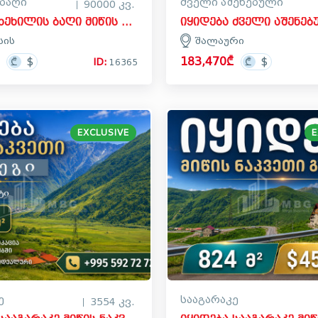
ბაღი
ძველი აშენებული
90000 კვ.
იყიდება ხეხილის ბაღი მიწის ნაკვეთი ბოლნისისში
სის
შალაური
183,470₾
ID:
16365
EXCLUSIVE
E
ე
სააგარაკე
3554 კვ.