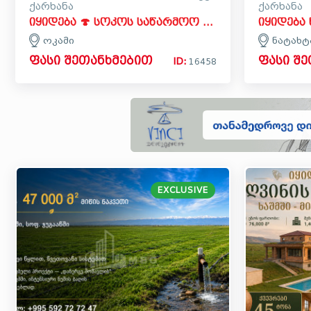
ქარხანა
ქარხანა
იყიდება 🍄 სოკოს საწარმოო ქარხანა კომერციული ფართი ოკამში, კასპი
ოკამი
ნატახტ
ფასი შეთანხმებით
ფასი შ
ID:
16458
EXCLUSIVE