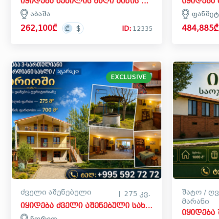
იყიდება ხეხილის ბაღი მიწის ნაკვეთი აბაშაში
აბაშა
ფანშეტ
262,100₾
484,885₾
ID:
12335
EXCLUSIVE
ძველი აშენებული
შატო / ღვ
275 კვ.
მარანი
იყიდება ძველი აშენებული სახლი - აგარაკი ნორიოში, გარდაბნი
ნორიო