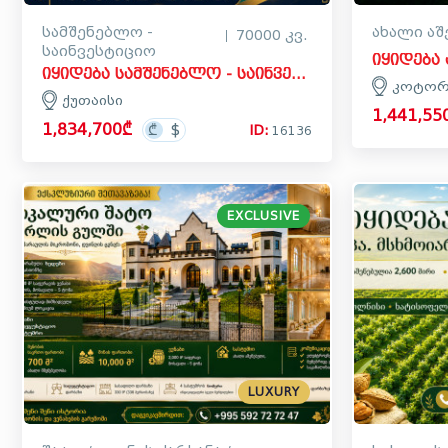
სამშენებლო -
ახალი ა
70000 კვ.
საინვესტიციო
იყიდება სამშენებლო - საინვესტიციო მიწის ნაკვეთი ქუთაისში
კოტორ
ქუთაისი
1,441,55
1,834,700₾
ID:
16136
EXCLUSIVE
LUXURY