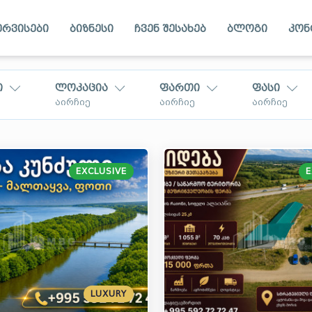
ერვისები
ბიზნესი
ჩვენ შესახებ
ბლოგი
კონ
ი
ლოკაცია
ფართი
ფასი
აირჩიე
აირჩიე
აირჩიე
EXCLUSIVE
E
კახეთი
თლი
აჭარა
ვახეთი
რაჭა
საქართველოში
LUXURY