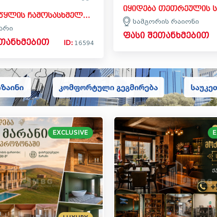
იყიდება წყლის ჩამოსასხმელი ქარხანა კომერციული ფართი ნატახტარში, მცხეთა
სამგორის რაიონი
არი
ფასი შეთანხმებით
ეთანხმებით
ID:
16594
EXCLUSIVE
E